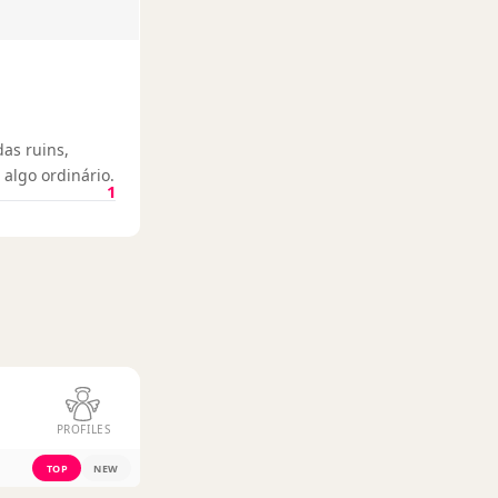
das ruins,
algo ordinário.
1
PROFILES
TOP
NEW