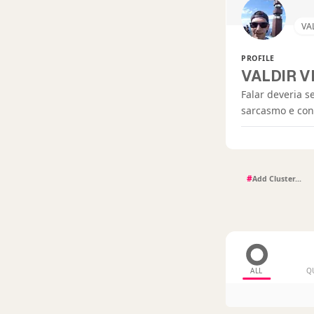
VA
PROFILE
VALDIR VI
Falar deveria s
sarcasmo e conv
#
ALL
Q