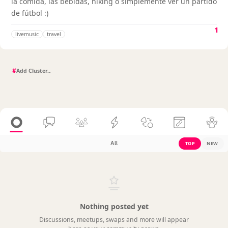
la comida, las bebidas, hiking o simplemente ver un partido
de fútbol :)
1
livemusic
travel
#
All
TOP
NEW
Nothing posted yet
Discussions, meetups, swaps and more will appear