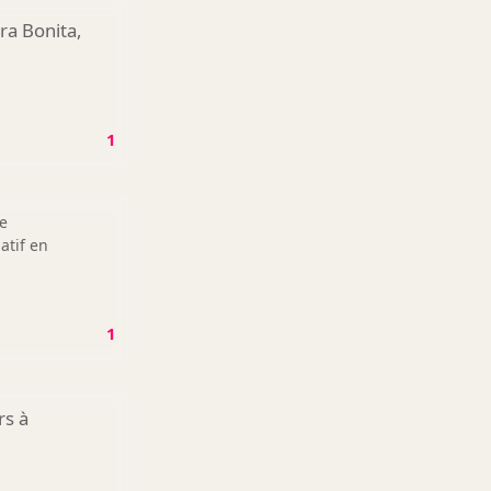
ra Bonita,
1
e
atif en
1
rs à