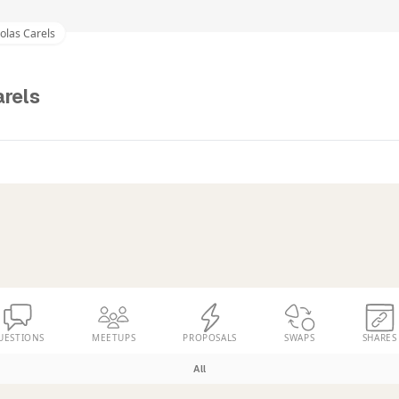
olas Carels
arels
UESTIONS
MEETUPS
PROPOSALS
SWAPS
SHARES
All