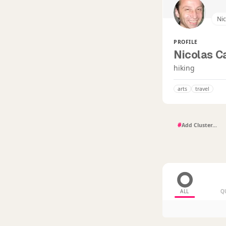
Nic
PROFILE
Nicolas C
hiking
arts
travel
#
ALL
Q