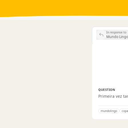
In response to
Mundo Lingo
QUESTION
Primeira vez t
mundolingo
cop