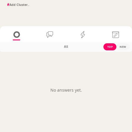
#
All
TOP
NEW
No answers yet.