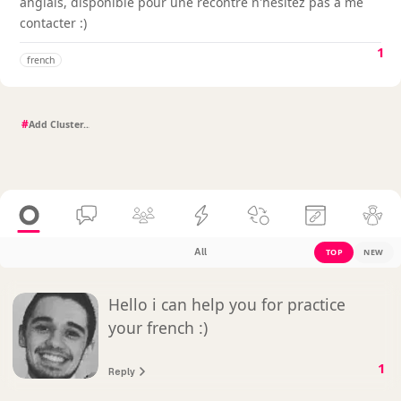
anglais, disponible pour une recontre n'hesitez pas a me
contacter :)
1
french
#
All
TOP
NEW
Hello i can help you for practice
your french :)
1
Reply