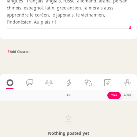
langues : français, anglais, russe, allemand, arabe, persan,
chinois, espagnol, latin, grec ancien. J’aimerais aussi
apprendre le coréen, le japonais, le vietnamien,
l’indonésien. Au plaisir !
3
#
All
TOP
NEW
Nothing posted yet