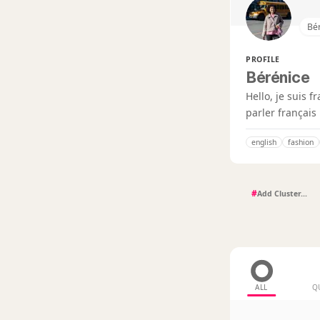
Bé
PROFILE
Bérénice
Hello, je suis f
parler français 
english
fashion
#
ALL
Q