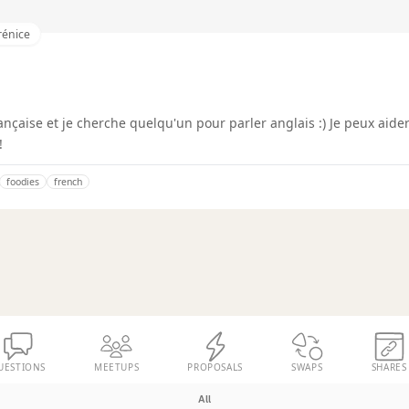
rénice
rançaise et je cherche quelqu'un pour parler anglais :) Je peux aide
!
foodies
french
UESTIONS
MEETUPS
PROPOSALS
SWAPS
SHARES
All