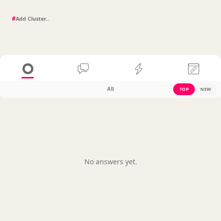
#
All
TOP
NEW
No answers yet.