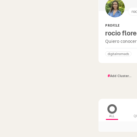
roc
PROFILE
rocio flor
Quiero conocer 
digitalnomads
#
ALL
Q