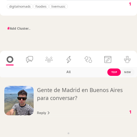
1
digitalnomads
foodies
livemusic
#
All
TOP
NEW
Gente de Madrid en Buenos Aires
para conversar?
1
Reply