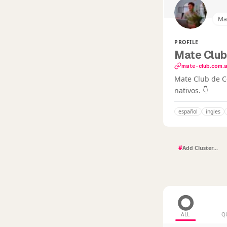
Ma
PROFILE
Mate Club
mate-club.com.a
Mate Club de C
nativos. 👇
español
ingles
#
ALL
Q