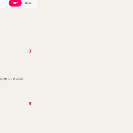
TOP
NEW
3
uier otra cosa.
3