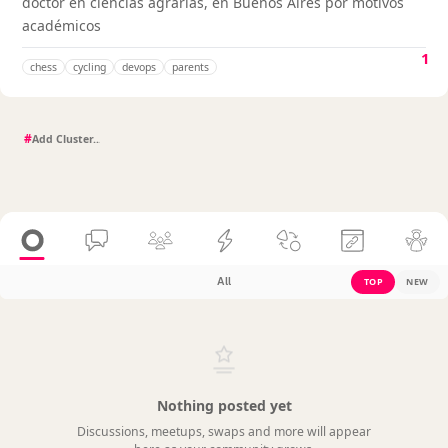
doctor en ciencias agrarias, en Buenos Aires por motivos
académicos
1
chess
cycling
devops
parents
#
All
TOP
NEW
Nothing posted yet
Discussions, meetups, swaps and more will appear